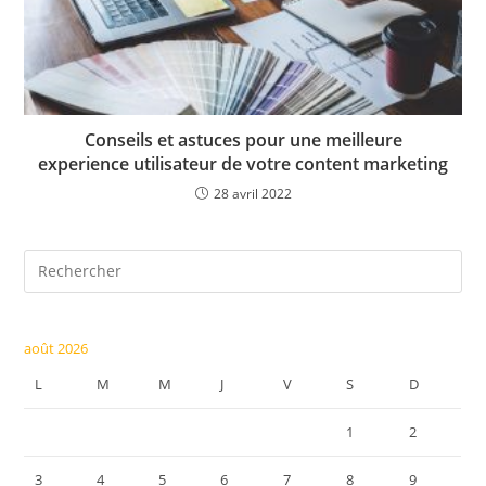
Conseils et astuces pour une meilleure
experience utilisateur de votre content marketing
28 avril 2022
Pre
Es
to
clo
août 2026
the
L
M
M
J
V
S
D
sea
pan
1
2
3
4
5
6
7
8
9