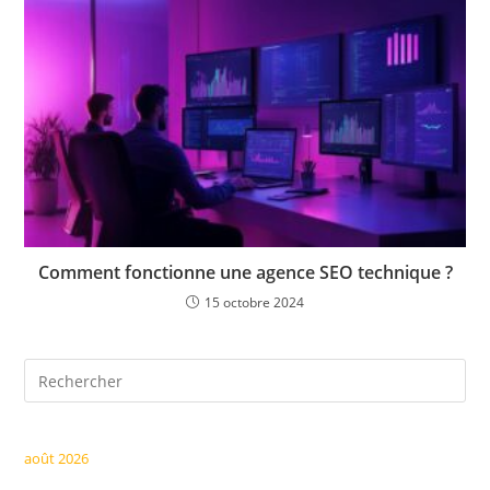
Comment fonctionne une agence SEO technique ?
15 octobre 2024
Pre
Es
to
clo
août 2026
the