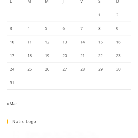
L
M
M
J
V
S
D
sea
pan
1
2
3
4
5
6
7
8
9
10
11
12
13
14
15
16
17
18
19
20
21
22
23
24
25
26
27
28
29
30
31
« Mar
Notre Logo