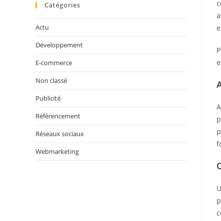
c
Catégories
a
Actu
e
Développement
P
e
E-commerce
Non classé
A
Publicité
A
Référencement
p
p
Réseaux sociaux
f
Webmarketing
U
p
c