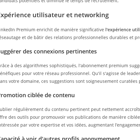
andidats potentiels et diminue le temps de recrutement.
Expérience utilisateur et networking
inkedIn Premium enrichit de manière significative
l'expérience uti
éseautage et de bâtir des relations professionnelles durables et pro
Suggérer des connexions pertinentes
râce à des algorithmes sophistiqués, l'abonnement premium sugg
énéfiques pour votre réseau professionnel. Qu'il s'agisse de leader
ans votre domaine, ces suggestions sont soigneusement curatées po
Promotion ciblée de contenu
ublier régulièrement du contenu pertinent peut nettement accroît
ffre des outils pour promouvoir vos publications de manière ciblé
ntéressée par votre expertise et vos idées, augmentant l’engagement
apacité à voir d'autres profils anonymement