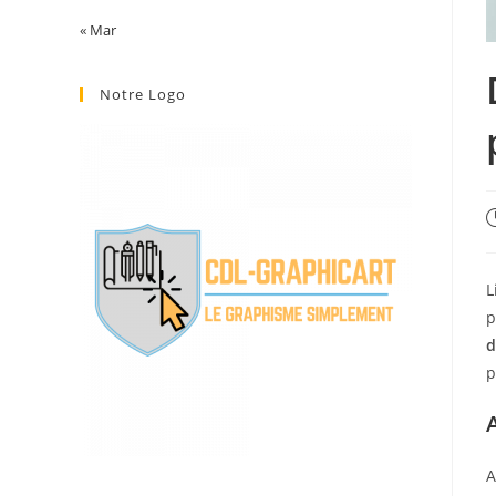
« Mar
Notre Logo
P
p
L
p
d
p
A