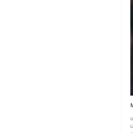
M
U
L