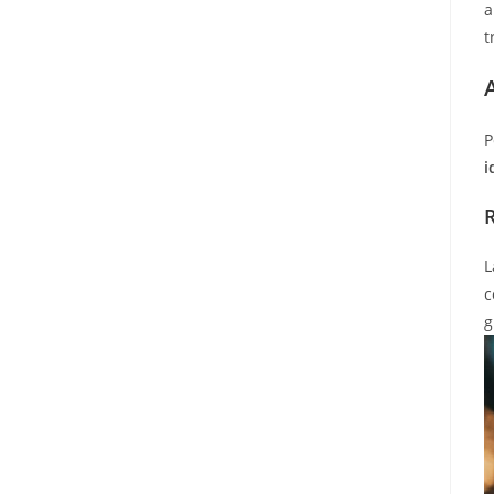
a
t
P
i
L
c
g