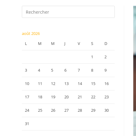
Press
Escape
to
close
août 2026
the
L
M
M
J
V
S
D
search
panel.
1
2
3
4
5
6
7
8
9
10
11
12
13
14
15
16
17
18
19
20
21
22
23
24
25
26
27
28
29
30
31