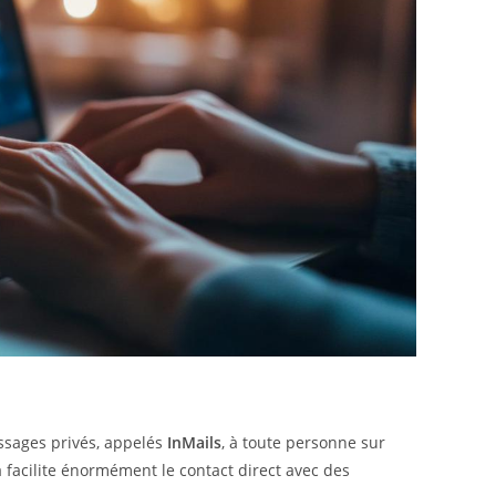
essages privés, appelés
InMails
, à toute personne sur
a facilite énormément le contact direct avec des